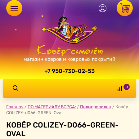
магазин ковров и ковровых покрытий
+7 950-730-02-53
0
Главная
/
ПО МАТЕРИАЛУ ВОРСА:
/
Полипропилен
/
Ковёр
COLIZEY-d066-GREEN-Oval
КОВЁР COLIZEY-D066-GREEN-
OVAL