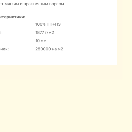
ет мягким и практичным ворсом.
ктеристики:
100% ПП+ПЭ
я:
1877 г/м2
10 мм
очек:
280000 на м2