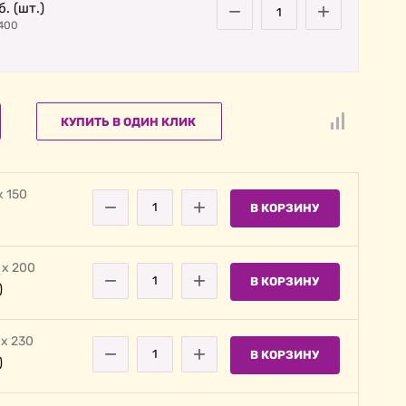
−
+
. (шт.)
400
КУПИТЬ В ОДИН КЛИК
х 150
−
+
В КОРЗИНУ
 х 200
−
+
В КОРЗИНУ
)
 х 230
−
+
В КОРЗИНУ
)