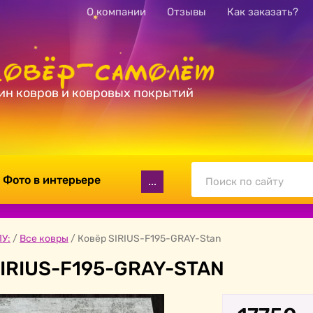
О компании
Отзывы
Как заказать?
ин ковров и ковровых покрытий
Фото в интерьере
...
У:
/
Все ковры
/
Ковёр SIRIUS-F195-GRAY-Stan
IRIUS-F195-GRAY-STAN