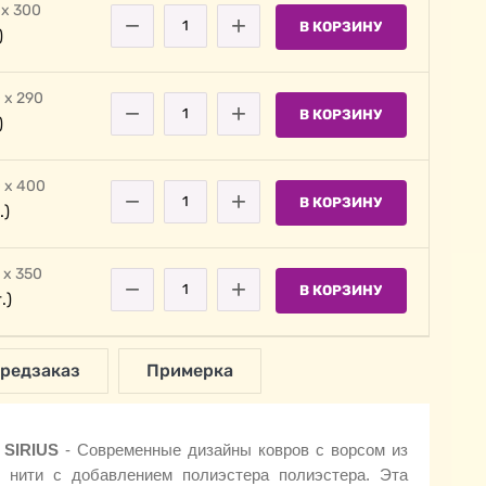
 х 300
−
+
В КОРЗИНУ
)
 х 290
−
+
В КОРЗИНУ
)
 х 400
−
+
В КОРЗИНУ
.)
 х 350
−
+
В КОРЗИНУ
.)
редзаказ
Примерка
в
SIRIUS
- Современные дизайны ковров с ворсом из
й нити с добавлением полиэстера полиэстера. Эта