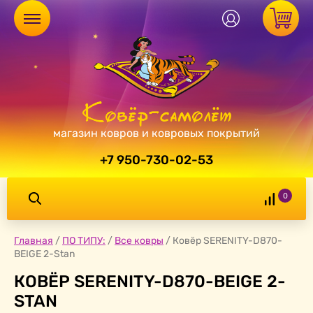
магазин ковров и ковровых покрытий
+7 950-730-02-53
0
Главная
/
ПО ТИПУ:
/
Все ковры
/
Ковёр SERENITY-D870-
BEIGE 2-Stan
КОВЁР SERENITY-D870-BEIGE 2-
STAN