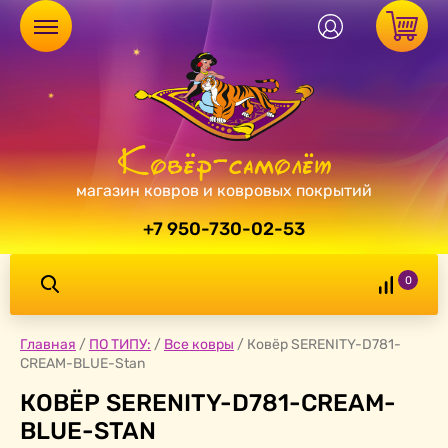
магазин ковров и ковровых покрытий
+7 950-730-02-53
0
Главная
/
ПО ТИПУ:
/
Все ковры
/
Ковёр SERENITY-D781-
CREAM-BLUE-Stan
КОВЁР SERENITY-D781-CREAM-
BLUE-STAN