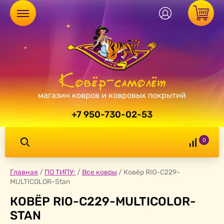
магазин ковров и ковровых покрытий
+7 950-730-02-53
0
Главная
/
ПО ТИПУ:
/
Все ковры
/
Ковёр RIO-C229-
MULTICOLOR-Stan
КОВЁР RIO-C229-MULTICOLOR-
STAN