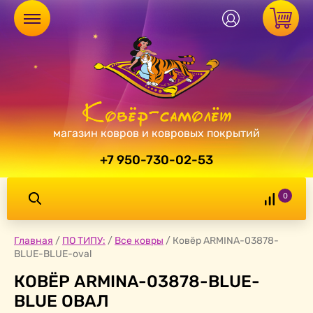
магазин ковров и ковровых покрытий
+7 950-730-02-53
0
Главная
/
ПО ТИПУ:
/
Все ковры
/
Ковёр ARMINA-03878-
BLUE-BLUE-oval
КОВЁР ARMINA-03878-BLUE-
BLUE ОВАЛ